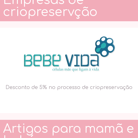
Empresas de
criopreservção
Desconto de 5% no processo de criopreservação
Artigos para mamã e